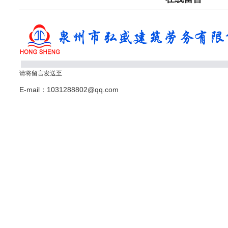
请将留言发送至
E-mail：
1031288802@qq.com