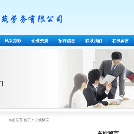
风采掠影
企业资质
招聘信息
联系我们
在线留言
当前位置:
首页
>
在线留言
在线留言